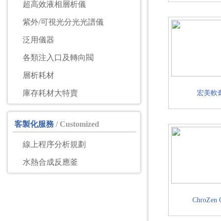
超高效液相層析儀
紫外/可視光分光光譜儀
泛用儀器
各類注入口及轉向閥
層析耗材
庫存耗材大特賣
宏美軟
客製化服務
/ Customized
線上程序分析規劃
水熱合成反應釜
ChroZen