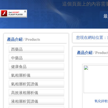
這個頁面上的內容需要較新版
最
您現在網站位置：
產品介紹
/ Products
西藥品
產品介紹
/ Produc
中藥品
健康食品
氣相層析儀
氣相層析質譜儀
高效液相層析儀
液相層析質譜儀
氧化鋅軟