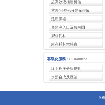
超高效液相層析儀
紫外/可視光分光光譜儀
泛用儀器
各類注入口及轉向閥
層析耗材
庫存耗材大特賣
客製化服務
/ Customized
線上程序分析規劃
水熱合成反應釜
服務電