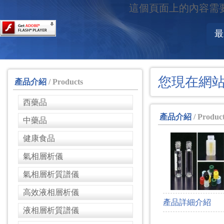
這個頁面上的內容需要較新版
最
您現在網
產品介紹
/ Products
西藥品
產品介紹
/ Produc
中藥品
健康食品
氣相層析儀
氣相層析質譜儀
高效液相層析儀
產品詳細介紹
液相層析質譜儀