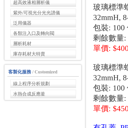
超高效液相層析儀
玻璃標準螺旋
紫外/可視光分光光譜儀
32mmH, 
泛用儀器
包裝: 100 
各類注入口及轉向閥
剩餘數量: 
層析耗材
單價: $40
庫存耗材大特賣
玻璃標準螺旋
客製化服務
/ Customized
32mmH, 
線上程序分析規劃
包裝: 100 
水熱合成反應釜
剩餘數量: 
單價: $45
有孔蓋, PP